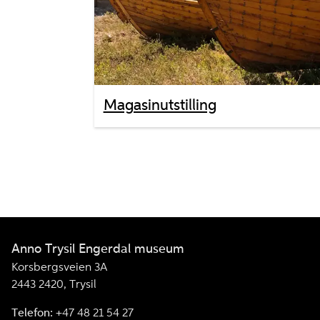
Magasinutstilling
Anno Trysil Engerdal museum
Korsbergsveien 3A
2443 2420, Trysil
Telefon:
+47 48 21 54 27