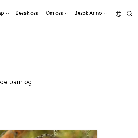
ap
Besøk oss
Om oss
Besøk Anno
åde barn og