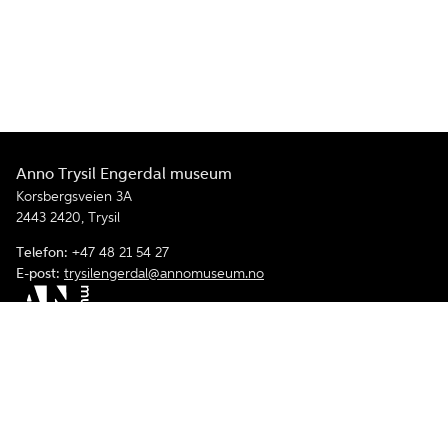
Anno Trysil Engerdal museum
Korsbergsveien 3A
2443 2420, Trysil
Telefon:
+47 48 21 54 27
E-post:
trysilengerdal@annomuseum.no
Åpenhetsloven