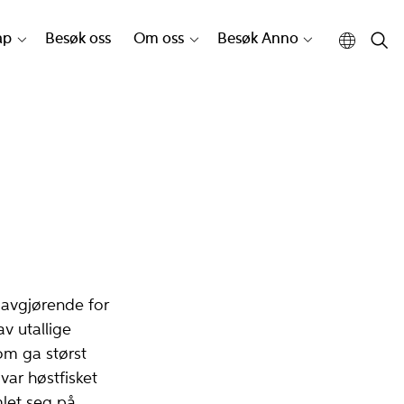
ap
Besøk oss
Om oss
Besøk Anno
 avgjørende for
v utallige
om ga størst
 var høstfisket
mlet seg på