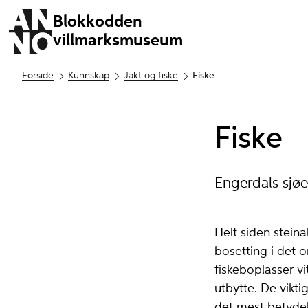
Blokkodden
villmarksmuseum
Forside
Kunnskap
Jakt og fiske
Fiske
Fiske
Engerdals sjøer
Helt siden stein
bosetting i det 
fiskeboplasser v
utbytte. De vikti
det mest betydel