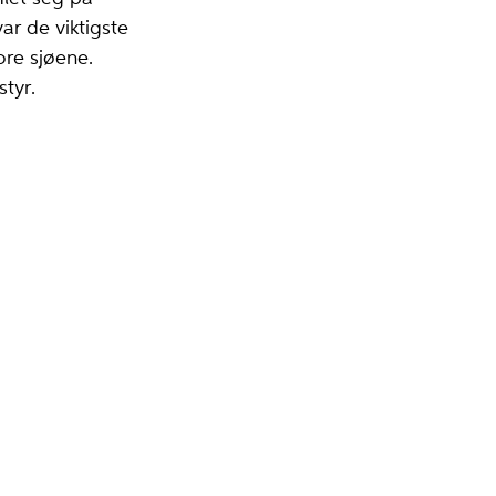
r de viktigste
ore sjøene.
styr.