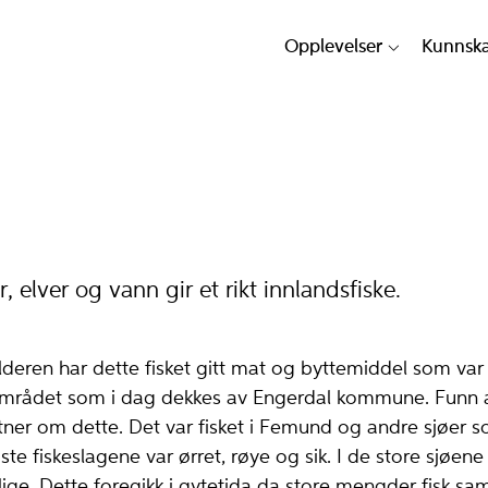
Opplevelser
Kunnsk
, elver og vann gir et rikt innlandsfiske.
alderen har dette fisket gitt mat og byttemiddel som var
området som i dag dekkes av Engerdal kommune. Funn a
itner om dette. Det var fisket i Femund og andre sjøer s
gste fiskeslagene var ørret, røye og sik. I de store sjøene
ige. Dette foregikk i gytetida da store mengder fisk sa