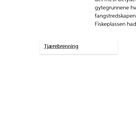
gytegrunnene hvo
fangstredskapene
Fiskeplassen hadd
Tjærebrenning